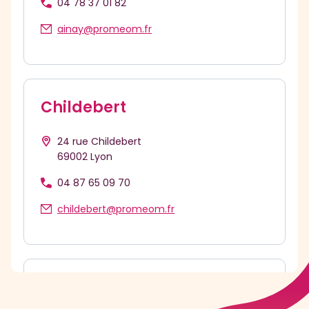
04 78 37 01 82
ainay@promeom.fr
Plan d'accès
Childebert
Consulter
24 rue Childebert
69002 Lyon
04 87 65 09 70
childebert@promeom.fr
Plan d'accès
Stella
Consulter