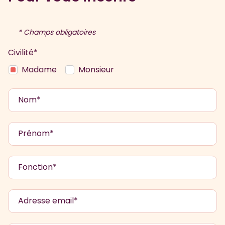
04 72 56 14 08
rencontreadherent@promeom.fr
* Champs obligatoires
Civilité*
Madame
Monsieur
Nom*
Prénom*
Fonction*
Adresse email*