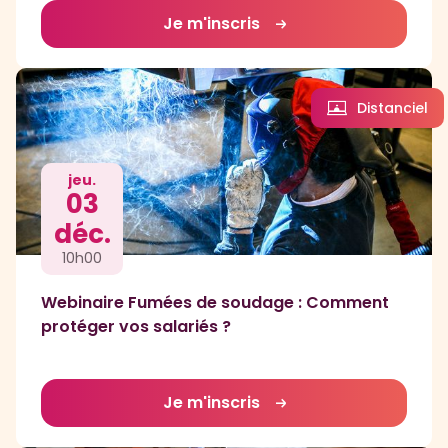
Je m'inscris
Distanciel
jeu.
03
déc.
10h00
Webinaire Fumées de soudage : Comment
protéger vos salariés ?
Je m'inscris