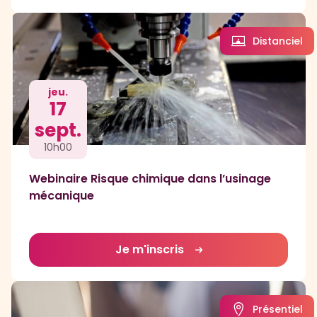
Distanciel
jeu.
17
sept.
10h00
Webinaire Risque chimique dans l’usinage
mécanique
Je m'inscris
Présentiel